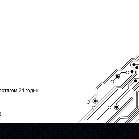
ротягом 24 годин
)