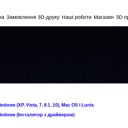
на
Замовлення 3D-друку
Наші роботи
Магазин
3D п
ows (XP, Vista, 7, 8.1, 10), Mac OS і Lunix.
indows (Інсталятор з драйвером)