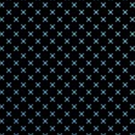
Китайс
Гиннес
2020-08-28 08:31
Китайский 3D
удовлетворил
длинный 3...
Реальн
ортопе
2020-08-26 16:45
Реальное при