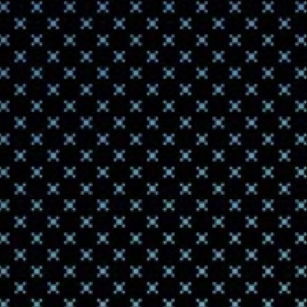
Нидерл
Бенчи 
2020-11-14 18:35
Технология д
откалиброват
3D-при
2020-09-29 10:50
Сингапурские
что позволяе