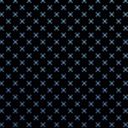
сканеров Tho
ортоп...
Исслед
обнару
2020-08-16 18:40
Ученые Мичиг
обеспечение 
различны...