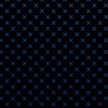
Создал
2020-06-27 23:25
Новая технол
печати элект
Sites w
2020-05-25 12:07
Websites with 
printerThingi