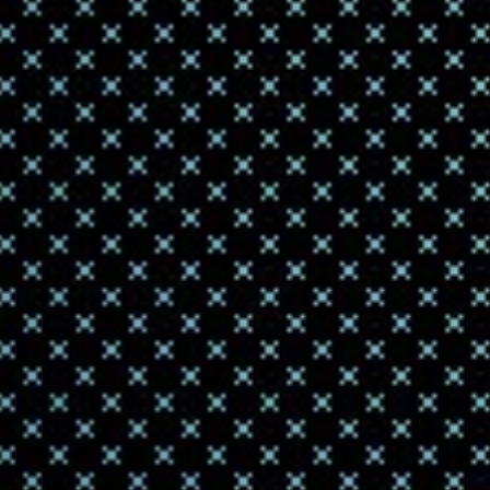
керам
2020-09-29 10:41
2 октября на
космическая 
б...
Немецк
мульти
2020-09-03 18:36
Немецкие уче
керамикой Уч
сконструирова