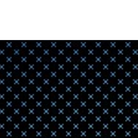
порош
2021-03-17 11:49
Digital Meta
предлагает н
Учены
печатн
2021-02-05 01:12
Исследовател
печати миниа