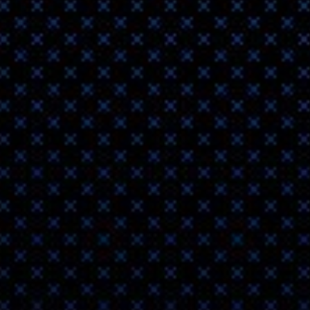
Stratasyshttps
Крупн
фирме
2020-05-18 12:38
Компания Big
ассортимент 
устойч...