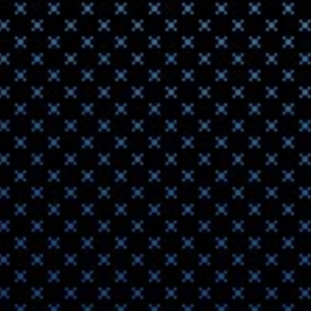
3D Hex
Tungzz
2020-08-05 13:20
Немецкий ста
на износосто
Калифо
печат
2020-07-23 12:57
Калифорнийск
принимает за