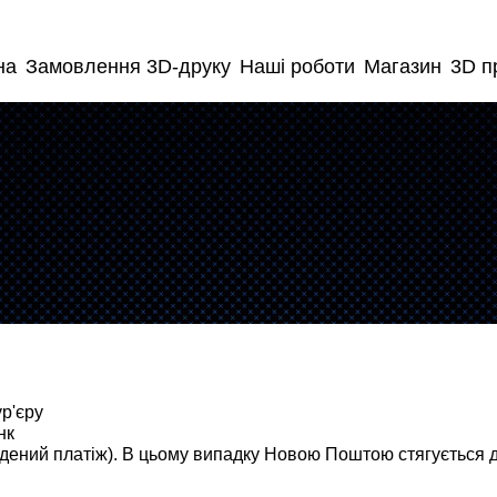
на
Замовлення 3D-друку
Наші роботи
Магазин
3D п
ур'єру
нк
адений платіж). В цьому випадку Новою Поштою стягується 