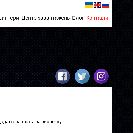
ринтери
Центр завантажень
Блог
Контакти
додаткова плата за зворотну