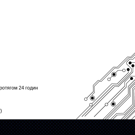
протягом 24 годин
)